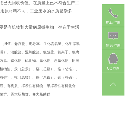
物已无回收价值、在质量上已不符合生产工
使用原材料不同，工业废水的水质繁杂多
电话咨询
要是有机物和大量病原微生物，存在于生活
、
pH
值、悬浮物、电导率、生化需氧量、化学需氧
留言咨询
磷）、溴酸盐、亚氯酸盐、氯酸盐、氟离子、氯离
效氯、碘化物、硫化物、氰化物、总氰化物、阴离
QQ咨询
植物油、汞（总汞）、镉（总镉）、铬（总铬）、
总锌）、锰（总锰）、铁（总铁）、硒（总硒）、
醛、有机质、挥发性有机物、半挥发性有机化合
菌群、粪大肠菌群、粪大肠菌群