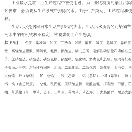
工业废水是在工业生产过程中被使用过、为工业物料所污染且污染
艺要求、必须要从生产系统中排除的水。由于生产类别、工艺过程和
样。
生活污水是居民日常生活中排出的废水。生活污水所含的污染物主
污水中的有机物极不稳定，容易腐化而产生恶臭。
检测项目：
色度、臭和味、浊度、可见物、残渣、酸度、碱度、总碱度、总硬度
量、高锰酸盐指数、溶解氧、氨氮、硫酸盐、磷（总磷、溶解性磷酸盐和溶解性总
子、亚硝酸盐、硝酸盐、磷酸氢根、硫酸根、氯化物、游离氯和总氯、氯消毒剂有
子表面活性剂、溶解性总固体、水温、二氧化氯、二硫化碳、氯化氰、石油类、动
六价铬、砷（总砷）、铅（总铅）、镍（总镍）、铝（总铝）、铜（总铜）、锌（
钙、镁（含总硬度）、总氮、凯氏氮、亚硝酸盐氮、硝酸盐氮、挥发酚、甲醛、乙
物、苯系物（苯、甲苯、乙苯、二甲苯、异丙苯、苯乙烯）、大肠菌群、耐热大肠