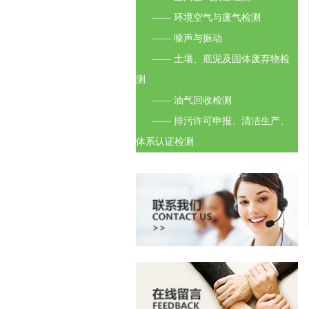
—— 环境空气与废气检测
—— 噪声与振动
—— 土壤、底泥及固体废弃物检
测
—— 油气回收检测
—— 排污许可申报、清洁生产、
体系认证检测